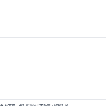
集所有文件，簽訂服務協定委託書，繳付訂金