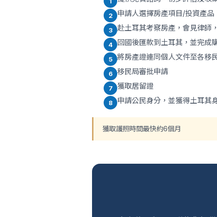
1
申請人選擇房產項目/投資產品
2
赴土耳其考察房產，會見律師
3
回國後匯款到土耳其，並完成
4
將房產證連同個人文件至各移
5
移民局審批申請
6
獲取居留證
7
申請公民身分，並獲得土耳其
8
獲取護照時間最快約6個月