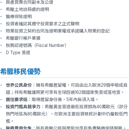
房產買賣合同副本及公證
希臘土地註冊處的證明
醫療保險證明
投資者確認其遵守投資要求之正式聲明
物業投資之契約合同及證明業權或承諾購入物業的登記
希臘銀行帳戶單據
稅務認證號碼（Fiscal Number）
D Type 簽證
希臘移民優勢
世界公民身份
：擁有希臘居留權，可自由出入歐洲29個申根成員
國；持有希臘護照更可享有全球超過162個國家免簽或落地簽。
居住要求低
：取得居留身份後，5年內無須入境。
投資門檻具競爭力
：希臘黃金簽證最低投資額為40萬歐元（部分
熱門地區為80萬歐元），在歐洲主要投資移民計劃中仍屬較低門
檻。
醫療費用全免
：所有希臘公民與居民均享有免費醫療保健服務，