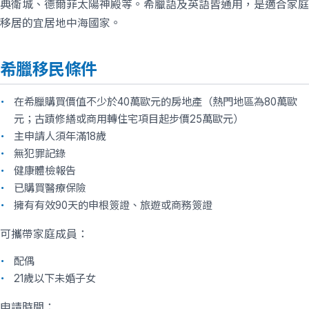
典衛城、德爾菲太陽神殿等。希臘語及英語皆通用，是適合家庭
移居的宜居地中海國家。
希臘移民條件
在希臘購買價值不少於40萬歐元的房地產（熱門地區為80萬歐
元；古蹟修繕或商用轉住宅項目起步價25萬歐元）
主申請人須年滿18歲
無犯罪記錄
健康體檢報告
已購買醫療保險
擁有有效90天的申根簽證、旅遊或商務簽證
可攜帶家庭成員：
配偶
21歲以下未婚子女
申請時間：