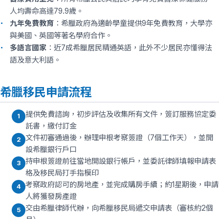
人均壽命高達79.9歲。
九年免費教育
：希臘政府為適齡學童提供9年免費教育，大學亦
與美國、英國等著名學府合作。
多語言國家
：近7成希臘居民精通英語，此外不少居民亦懂得法
語及意大利語。
希臘移民申請流程
提供免費諮詢，初步評估及收集所有文件，簽訂服務協定委
1
託書，繳付訂金
文件初審通過後，辦理申根考察簽證（7個工作天），並開
2
設希臘銀行戶口
持申根簽證前往當地開設銀行帳戶，並委託律師填報申請表
3
格及移民局打手指模印
考察政府認可的房地產，並完成購房手續；約1星期後，申請
4
人將獲發房產證
交由希臘律師代辦，向希臘移民局遞交申請表（審核約2個
5