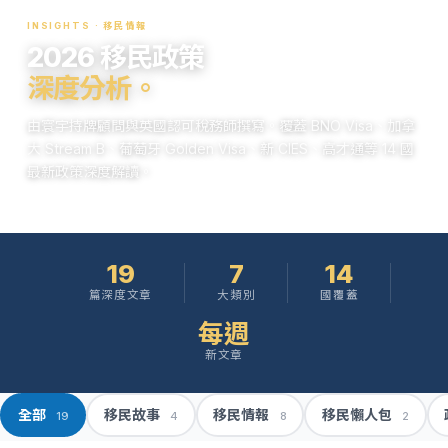
INSIGHTS · 移民情報
2026 移民政策
深度分析。
由寰宇持牌顧問與英國認可稅務師撰寫。覆蓋 BNO Visa、加拿
大 Stream B、葡萄牙 Golden Visa、新 CIES、高才通等 14 國
最新政策深度解讀。
19
7
14
篇深度文章
大類別
國覆蓋
每週
新文章
全部
移民故事
移民情報
移民懶人包
19
4
8
2