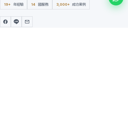
19+
年經驗
14
國服務
3,000+
成功案例
熱門移民國家
增值服務
英國 (BNO Visa)
移民稅務規劃
香港 新 CIES / 高才通
海外開戶
葡萄牙 (Golden Visa)
子女升學顧問
土耳其
海外置業
新西蘭
美國 (EB-5)
移民情報
聯絡寰宇
📍
香港尖沙咀東科學館道 1 號康
2026 全球移民比較
宏廣場北座 27 樓 2715 室
成功案例
☎
(852) 2369 2639